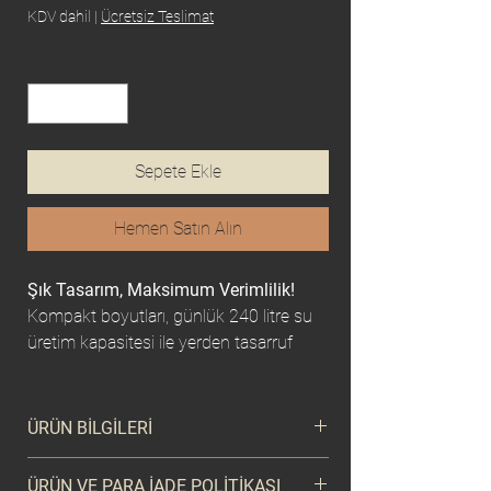
KDV dahil
|
Ücretsiz Teslimat
Adet
*
Sepete Ekle
Hemen Satın Alın
Şık Tasarım, Maksimum Verimlilik!
Kompakt boyutları, günlük 240 litre su
üretim kapasitesi ile yerden tasarruf
ederken, her an temiz ve sağlıklı suya
ulaşmanızı sağlar.
ÜRÜN BİLGİLERİ
Satışa sunduğumuz tüm ürünler, yüksek
ÜRÜN VE PARA İADE POLİTİKASI