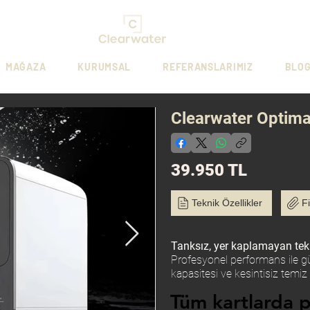
MAĞAZA
KURUMSAL
REFERANSLARIMIZ
BLO
Clearwater Optima
39.950 TL
Teknik Özellikler
Fi
Tanksız, yer kaplamayan tekn
Profesyonel performans ile gü
kapasitesi ve kesintisiz temiz
Tüm kartlarda p
Tüm kartlarda p