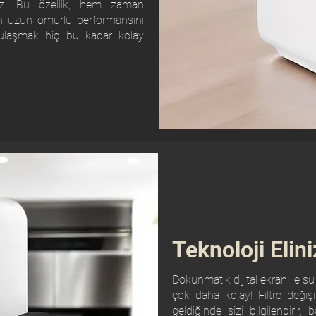
siniz. Bu özellik, hem zaman
ın uzun ömürlü performansını
a ulaşmak hiç bu kadar kolay
Teknoloji Elini
Dokunmatik dijital ekran ile su
çok daha kolay! Filtre değiş
geldiğinde sizi bilgilendirir