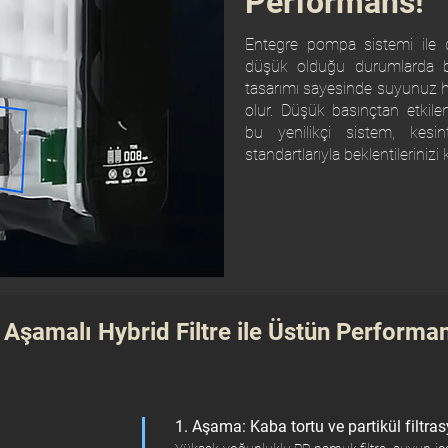
Performans!
Entegre pompa sistemi ile d
düşük olduğu durumlarda bi
tasarımı sayesinde suyunuz h
olur. Düşük basınçtan etki
bu yenilikçi sistem, kesi
standartlarıyla beklentilerinizi k
 Aşamalı Hybrid Filtre ile Üstün Performa
1. Aşama: Kaba tortu ve partikül filtra