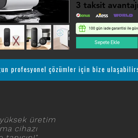
3 taksit avantaj
3 taksit avantaj
100 gün iade garantisi ile güv
Sepete Ekle
gun profesyonel çözümler için bize ulaşabilir
yüksek üretim
tma cihazı
e tanışın!"