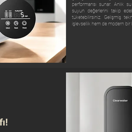
performansı sunar. Anlık su 
suyun değerlerini takip ed
tüketebilirsiniz. Gelişmiş te
işlevsellik hem de modern bir 
ı!