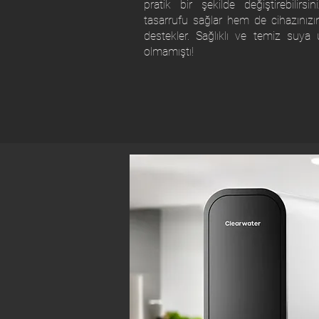
pratik bir şekilde değiştirebilir
tasarrufu sağlar hem de cihazınız
destekler. Sağlıklı ve temiz suy
olmamıştı!