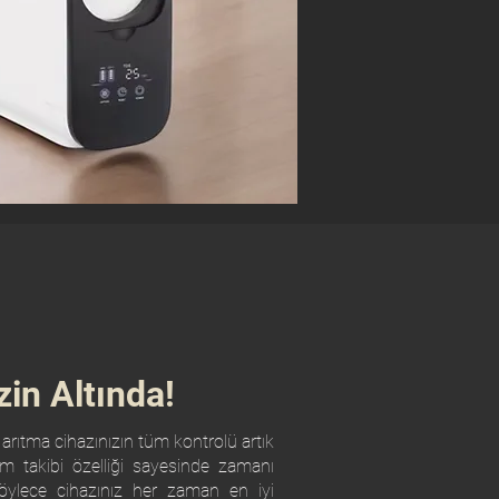
zin Altında!
 arıtma cihazınızın tüm kontrolü artık
im takibi özelliği sayesinde zamanı
, böylece cihazınız her zaman en iyi