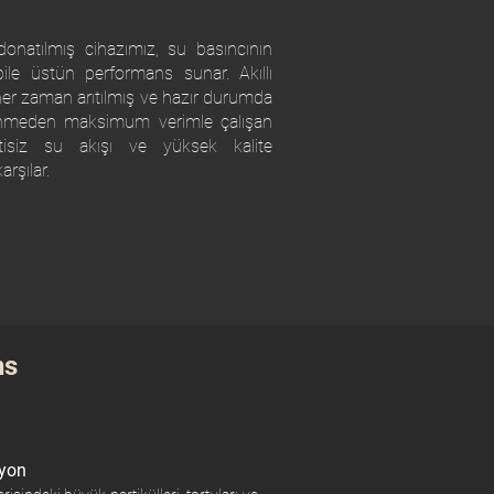
onatılmış cihazımız, su basıncının
le üstün performans sunar. Akıllı
er zaman arıtılmış ve hazır durumda
lenmeden maksimum verimle çalışan
ntisiz su akışı ve yüksek kalite
arşılar.
ns
syon