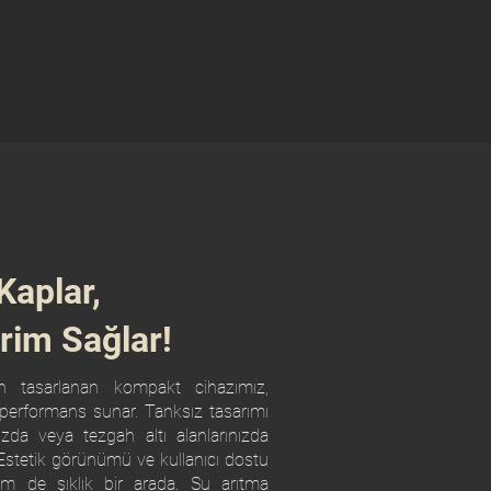
aplar,
im Sağlar!
n tasarlanan kompakt cihazımız,
performans sunar. Tanksız tasarımı
zda veya tezgah altı alanlarınızda
Estetik görünümü ve kullanıcı dostu
hem de şıklık bir arada. Su arıtma