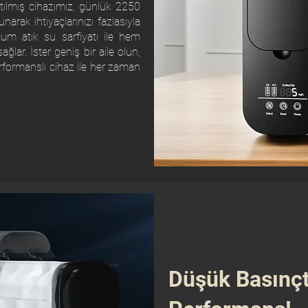
tılmış cihazımız, günlük 2250
narak ihtiyaçlarınızı fazlasıyla
imum atık su sarfiyatı ile hem
lar. İster geniş bir aile olun,
rformanslı cihaz ile her zaman
Düşük Basınç