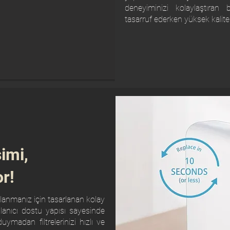
deneyiminizi kolaylaştıran 
tasarruf ederken yüksek kalitel
şimi,
r!
lanmanız için tasarlanan kolay
Kullanıcı dostu yapısı sayesinde
uymadan filtrelerinizi hızlı ve