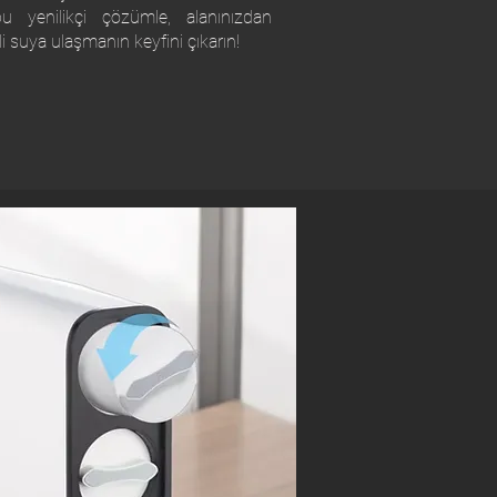
bu yenilikçi çözümle, alanınızdan
i suya ulaşmanın keyfini çıkarın!