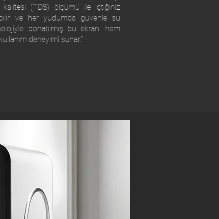
kalitesi (TDS) ölçümü ile içtiğiniz
ebilir ve her yudumda güvenle su
knolojiyle donatılmış bu ekran, hem
kullanım deneyimi sunar."