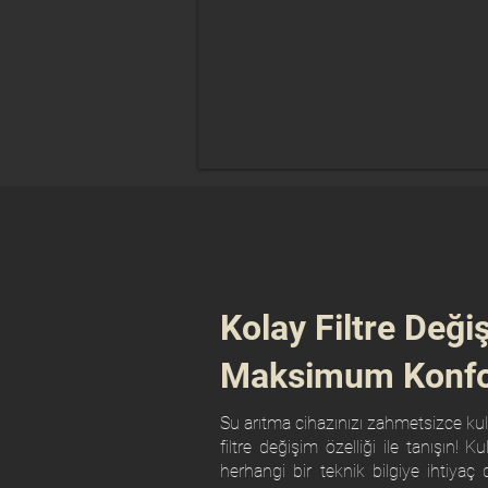
Kolay Filtre Deği
Maksimum Konfo
Su arıtma cihazınızı zahmetsizce kul
filtre değişim özelliği ile tanışın! 
herhangi bir teknik bilgiye ihtiyaç d