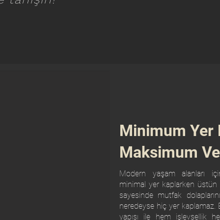
Minimum Yer K
Maksimum Ver
Modern yaşam alanları içi
minimal yer kaplarken üstün 
sayesinde mutfak dolaplarını
neredeyse hiç yer kaplamaz. 
yapısı ile hem işlevsellik 